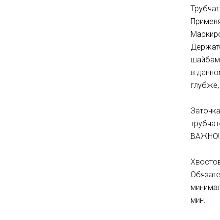
Трубчат
Применя
Маркиро
Держате
шайбами
в данно
глубже,
Заточка
трубчат
ВАЖНО! 
Хвостов
Обязате
минимал
мин.